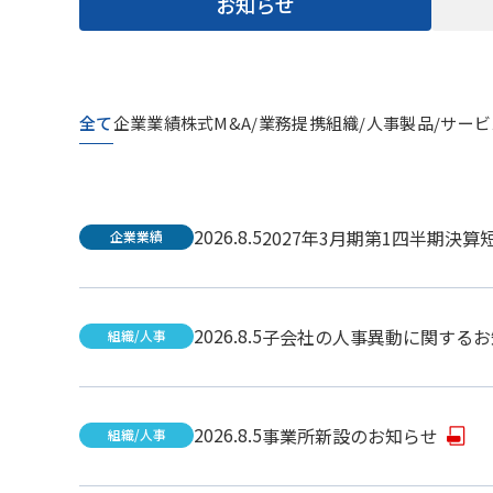
お知らせ
全て
企業業績
株式
M&A/業務提携
組織/人事
製品/サービ
2026.8.5
2027年3月期第1四半期決算
企業業績
2026.8.5
子会社の人事異動に関するお
組織/人事
2026.8.5
事業所新設のお知らせ
組織/人事