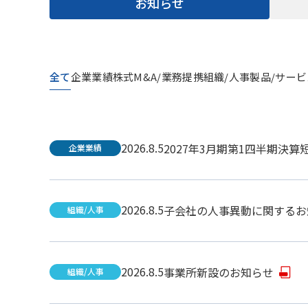
お知らせ
全て
企業業績
株式
M&A/業務提携
組織/人事
製品/サービ
2026.8.5
2027年3月期第1四半期決算
企業業績
2026.8.5
子会社の人事異動に関するお
組織/人事
2026.8.5
事業所新設のお知らせ
組織/人事